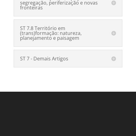
segregação, periferização e novas
fronteiras
ST 7.8 Território em
(trans)formação: natureza,
planejamento e paisagem
ST 7 - Demais Artigos