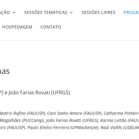
AÇÃO
SESSÕES TEMÁTICAS
SESSÕES LIVRES
PROGR
HOSPEDAGEM
CONTATO
nas
 e João Farias Rovati (UFRGS)
Beatriz Rufino (FAUUSP), Caio Santo Amore (FAUUSP), Catharina Pinhei
Magalhães (PUCCamp), João Farias Rovati (UFRGS), Karina Leitão (FAUU
oro (FAUUSP), Paulo Emílio Ferreira (UPMackenzie), Raúl Vallés (UDELAR