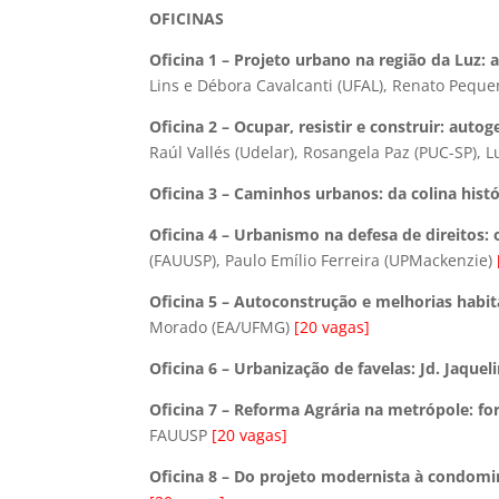
OFICINAS
Oficina 1 – Projeto urbano na região da Luz
Lins e Débora Cavalcanti (UFAL), Renato Pequ
Oficina 2 – Ocupar, resistir e construir: autog
Raúl Vallés (Udelar), Rosangela Paz (PUC-SP), L
Oficina 3 – Caminhos urbanos: da colina hist
Oficina 4 – Urbanismo na defesa de direitos
(FAUUSP), Paulo Emílio Ferreira (UPMackenzie)
Oficina 5 – Autoconstrução e melhorias hab
Morado (EA/UFMG)
[20 vagas]
Oficina 6 – Urbanização de favelas: Jd. Jaquel
Oficina 7 – Reforma Agrária na metrópole: fo
FAUUSP
[20 vagas]
Oficina 8 – Do projeto modernista à condomi