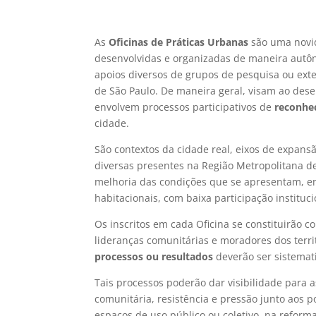
As
Oficinas de Práticas Urbanas
são uma novid
desenvolvidas e organizadas de maneira autô
apoios diversos de grupos de pesquisa ou exte
de São Paulo. De maneira geral, visam ao des
envolvem processos participativos de
reconhec
cidade.
São contextos da cidade real, eixos de expans
diversas presentes na Região Metropolitana de 
melhoria das condições que se apresentam, em
habitacionais, com baixa participação instituci
Os inscritos em cada Oficina se constituirão 
lideranças comunitárias e moradores dos terri
processos ou resultados
deverão ser sistemat
Tais processos poderão dar visibilidade para 
comunitária, resistência e pressão junto aos p
espaços de uso público ou coletivo, na reforma