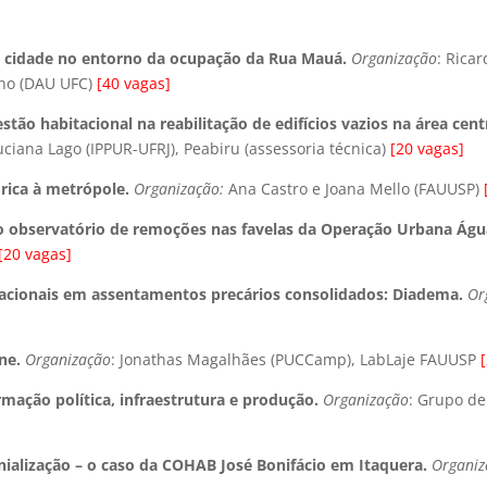
: a cidade no entorno da ocupação da Rua Mauá.
Organização
: Rica
eno (DAU UFC)
[40 vagas]
estão habitacional na reabilitação de edifícios vazios na área cent
uciana Lago (IPPUR-UFRJ), Peabiru (assessoria técnica)
[20 vagas]
órica à metrópole.
Organização:
Ana Castro e Joana Mello (FAUUSP)
: o observatório de remoções nas favelas da Operação Urbana Águ
[20 vagas]
itacionais em assentamentos precários consolidados: Diadema.
Or
ine.
Organização
: Jonathas Magalhães (PUCCamp), LabLaje FAUUSP
rmação política, infraestrutura e produção.
Organização
: Grupo de
nialização – o caso da COHAB José Bonifácio em Itaquera.
Organi