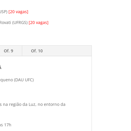
UUSP)
[20 vagas]
 Rovati (UFRGS)
[20 vagas]
Of. 9
Of. 10
Á
Pequeno (DAU UFC)
 na região da Luz, no entorno da
às 17h