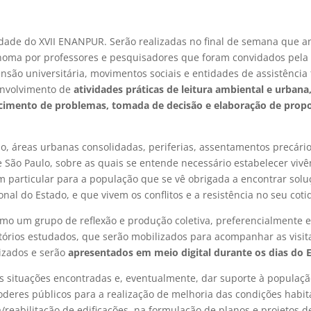
ade do XVII ENANPUR. Serão realizadas no final de semana que an
noma por professores e pesquisadores que foram convidados pela
nsão universitária, movimentos sociais e entidades de assistênci
envolvimento de
atividades práticas de leitura ambiental e urban
imento de problemas, tomada de decisão e elaboração de prop
ão, áreas urbanas consolidadas, periferias, assentamentos precári
São Paulo, sobre as quais se entende necessário estabelecer vivên
 particular para a população que se vê obrigada a encontrar sol
onal do Estado, e que vivem os conflitos e a resistência no seu coti
como um grupo de reflexão e produção coletiva, preferencialmente 
tórios estudados, que serão mobilizados para acompanhar as visitas
izados e serão
apresentados em meio digital durante os dias do 
as situações encontradas e, eventualmente, dar suporte à populaç
oderes públicos para a realização de melhoria das condições habita
/reabilitação de edificações, na formulação de planos e projetos d