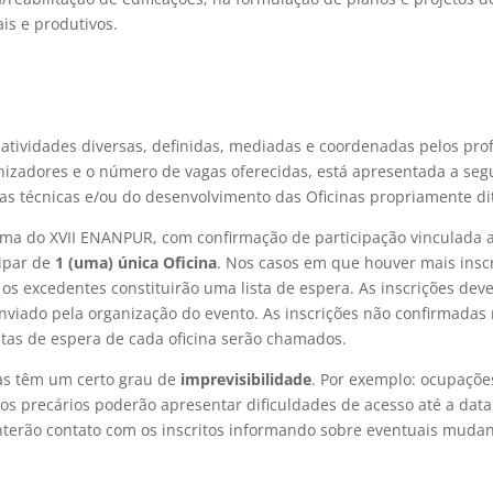
ais e produtivos.
 atividades diversas, definidas, mediadas e coordenadas pelos pro
anizadores e o número de vagas oferecidas, está apresentada a segu
sitas técnicas e/ou do desenvolvimento das Oficinas propriamente d
ema do XVII ENANPUR, com confirmação de participação vinculada 
ipar de
1 (uma) única Oficina
. Nos casos em que houver mais insc
 os excedentes constituirão uma lista de espera. As inscrições d
enviado pela organização do evento. As inscrições não confirmadas
istas de espera de cada oficina serão chamados.
tas têm um certo grau de
imprevisibilidade
. Por exemplo: ocupaçõ
os precários poderão apresentar dificuldades de acesso até a data 
nterão contato com os inscritos informando sobre eventuais mud