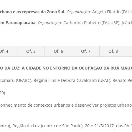
rbana e as represas da Zona Sul.
Organização
: Angelo Filardo (FA
e em Paranapiacaba.
Organização
: Catharina Pinheiro (FAUUSP), João
Of. 4
Of. 5
Of. 6
Of. 7
Of. 8
IÃO DA LUZ: A CIDADE NO ENTORNO DA OCUPAÇÃO DA RUA MAU
 Comaru (UFABC), Regina Lins e Débora Cavalcanti (UFAL), Renato 
20)
onhecimento de contextos urbanos e desenvolver projetos urbanos
ntro), Região da Luz (centro de São Paulo); 20 e 21/5/2017, das 9h 