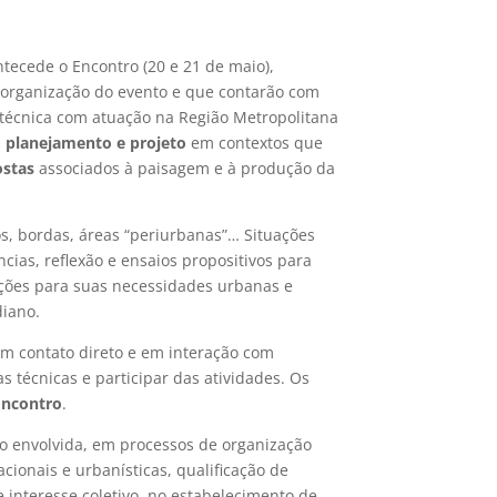
tecede o Encontro (20 e 21 de maio),
 organização do evento e que contarão com
a técnica com atuação na Região Metropolitana
a, planejamento e projeto
em contextos que
ostas
associados à paisagem e à produção da
os, bordas, áreas “periurbanas”… Situações
cias, reflexão e ensaios propositivos para
uções para suas necessidades urbanas e
diano.
em contato direto e em interação com
 técnicas e participar das atividades. Os
Encontro
.
ão envolvida, em processos de organização
cionais e urbanísticas, qualificação de
e interesse coletivo, no estabelecimento de