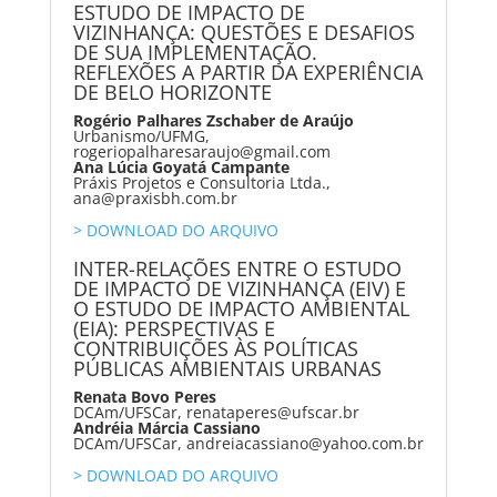
ESTUDO DE IMPACTO DE
VIZINHANÇA: QUESTÕES E DESAFIOS
DE SUA IMPLEMENTAÇÃO.
REFLEXÕES A PARTIR DA EXPERIÊNCIA
DE BELO HORIZONTE
Rogério Palhares Zschaber de Araújo
Urbanismo/UFMG,
rogeriopalharesaraujo@gmail.com
Ana Lúcia Goyatá Campante
Práxis Projetos e Consultoria Ltda.,
ana@praxisbh.com.br
> DOWNLOAD DO ARQUIVO
INTER-RELAÇÕES ENTRE O ESTUDO
DE IMPACTO DE VIZINHANÇA (EIV) E
O ESTUDO DE IMPACTO AMBIENTAL
(EIA): PERSPECTIVAS E
CONTRIBUIÇÕES ÀS POLÍTICAS
PÚBLICAS AMBIENTAIS URBANAS
Renata Bovo Peres
DCAm/UFSCar, renataperes@ufscar.br
Andréia Márcia Cassiano
DCAm/UFSCar, andreiacassiano@yahoo.com.br
> DOWNLOAD DO ARQUIVO